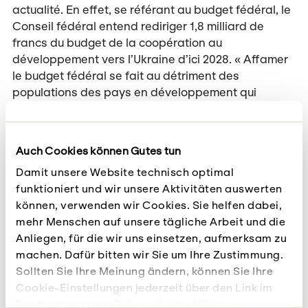
actualité. En effet, se référant au budget fédéral, le
Conseil fédéral entend rediriger 1,8 milliard de
francs du budget de la coopération au
développement vers l’Ukraine d’ici 2028. « Affamer
le budget fédéral se fait au détriment des
populations des pays en développement qui
souffrent déjà des conséquences dramatiques de
la guerre et qui, contrairement à ce qui se passe
dans notre pays, sont effectivement confrontées à
Auch Cookies können Gutes tun
une crise de la dette », lâche Andreas Missbach,
Damit unsere Website technisch optimal
directeur d’Alliance Sud.
funktioniert und wir unsere Aktivitäten auswerten
S’agissant du financement de la reconstruction en
können, verwenden wir Cookies. Sie helfen dabei,
Ukraine, l’étude indique sans équivoque que la
mehr Menschen auf unsere tägliche Arbeit und die
Suisse peut et doit renforcer sa solidarité
Anliegen, für die wir uns einsetzen, aufmerksam zu
internationale : « La Confédération dispose d’une
machen. Dafür bitten wir Sie um Ihre Zustimmung.
marge de manœuvre financière de plusieurs
Sollten Sie Ihre Meinung ändern, können Sie Ihre
milliards qui permettrait d’allouer davantage de
Cookie-Einstellungen jederzeit über den Link im
ressources financières à l’Ukraine tout en
Footer anpassen.
Datenschutzerklärung