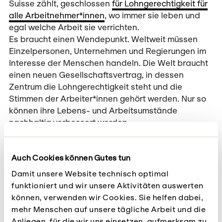
Suisse zählt, geschlossen
für Lohngerechtigkeit für
alle Arbeitnehmer*innen
, wo immer sie leben und
egal welche Arbeit sie verrichten.
Es braucht einen Wendepunkt. Weltweit müssen
Einzelpersonen, Unternehmen und Regierungen im
Interesse der Menschen handeln. Die Welt braucht
einen neuen Gesellschaftsvertrag, in dessen
Zentrum die Lohngerechtigkeit steht und die
Stimmen der Arbeiter*innen gehört werden. Nur so
können ihre Lebens- und Arbeitsumstände
nachhaltig verbessert werden.
Solidar Suisse fördert den Aufbau von
demokratisch organisierten Gewerkschaften. Wir
Auch Cookies können Gutes tun
informieren Arbeiter*innen über ihre Rechte,
Damit unsere Website technisch optimal
unterstützen sie in ihrem Kampf zur Erhöhung des
funktioniert und wir unsere Aktivitäten auswerten
Mindestlohns und bieten Workshops zur Stärkung
können, verwenden wir Cookies. Sie helfen dabei,
ihrer Verhandlungsposition an. Um eine
mehr Menschen auf unsere tägliche Arbeit und die
Machtverschiebung in den globalen
Anliegen, für die wir uns einsetzen, aufmerksam zu