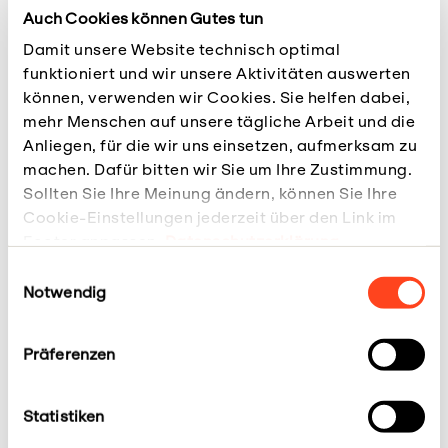
Auch Cookies können Gutes tun
Damit unsere Website technisch optimal
Gelegenheitsarbeiter*innen
funktioniert und wir unsere Aktivitäten auswerten
organisieren sich
können, verwenden wir Cookies. Sie helfen dabei,
mehr Menschen auf unsere tägliche Arbeit und die
Anliegen, für die wir uns einsetzen, aufmerksam zu
machen. Dafür bitten wir Sie um Ihre Zustimmung.
Sollten Sie Ihre Meinung ändern, können Sie Ihre
Cookie-Einstellungen jederzeit über den Link im
Footer anpassen.
Datenschutzerklärung
Einwilligungsauswahl
Notwendig
Präferenzen
Statistiken
In diesem Film sprechen Gelegenheitsarbeiterinnen
über sexuelle Belästigung durch Arbeitsvermittler,