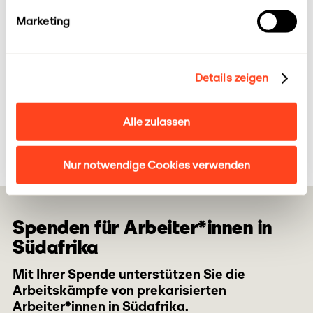
darüber, dass sie gezwungen werden, ihre
Marketing
persönliche Schutzausrüstung mit anderen zu
teilen, und darüber, dass sie für ihre Vorgesetzten
Mittagessen kaufen müssen, um Überstunden zu
Details zeigen
bekommen. Die Arbeiterinnen erzählen, wie sie sich
mit Unterstützung des CWAO zum Simunye Women
Workers Forum zusammengeschlossen haben, um
Alle zulassen
für ihr Recht auf einen festen Arbeitsplatz zu
kämpfen.
Nur notwendige Cookies verwenden
Spenden für Arbeiter*innen in
Südafrika
Mit Ihrer Spende unterstützen Sie die
Arbeitskämpfe von prekarisierten
Arbeiter*innen in Südafrika.