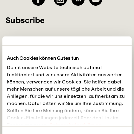
Subscribe
Please insert your email
*
Auch Cookies können Gutes tun
Damit unsere Website technisch optimal
Choose language
*
German
funktioniert und wir unsere Aktivitäten auswerten
French
können, verwenden wir Cookies. Sie helfen dabei,
mehr Menschen auf unsere tägliche Arbeit und die
We offer our newsletter in German and French,
Anliegen, für die wir uns einsetzen, aufmerksam zu
please select in which language you would like to
machen. Dafür bitten wir Sie um Ihre Zustimmung.
receive your news.
Sollten Sie Ihre Meinung ändern, können Sie Ihre
Cookie-Einstellungen jederzeit über den Link im
Footer anpassen.
Datenschutzerklärung
Einwilligungsauswahl