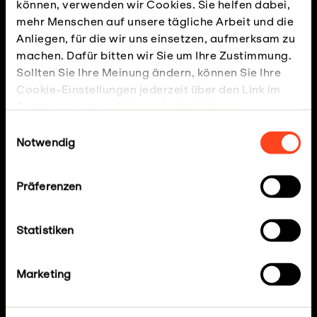
können, verwenden wir Cookies. Sie helfen dabei,
About us
mehr Menschen auf unsere tägliche Arbeit und die
Anliegen, für die wir uns einsetzen, aufmerksam zu
Vision and aims
machen. Dafür bitten wir Sie um Ihre Zustimmung.
Contact
Sollten Sie Ihre Meinung ändern, können Sie Ihre
Cookie-Einstellungen jederzeit über den Link im
Jobs
Footer anpassen.
Datenschutzerklärung
Focus
Einwilligungsauswahl
Notwendig
Social Justice
Media
Präferenzen
Legal
Statistiken
Data protection
Impressum
Marketing
Accessibility